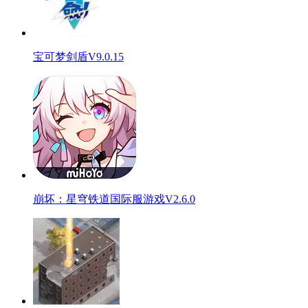
宝可梦剑盾V9.0.15
崩坏：星穹铁道国际服游戏V2.6.0