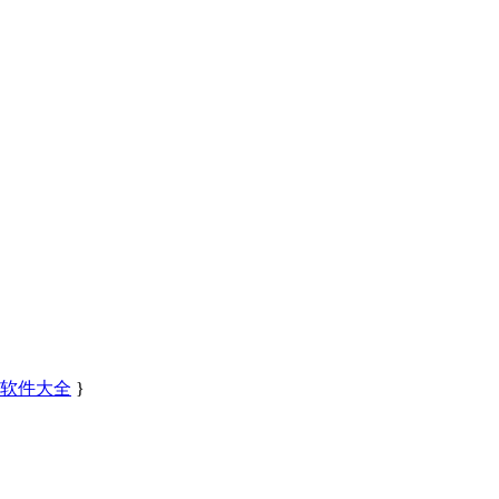
备软件大全
}