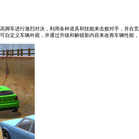
高脚车进行激烈对决，利用各种道具和技能来击败对手，并在竞
可自定义车辆外观，并通过升级和解锁新内容来改善车辆性能，