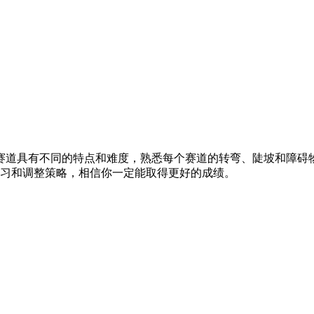
赛道具有不同的特点和难度，熟悉每个赛道的转弯、陡坡和障碍
习和调整策略，相信你一定能取得更好的成绩。