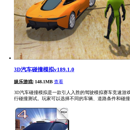
3D汽车碰撞模拟v189.1.0
娱乐游戏
|
148.1MB
查看
3D汽车碰撞模拟是一款引人入胜的驾驶模拟赛车竞速游
行碰撞测试。玩家可以选择不同的车辆、道路条件和碰撞