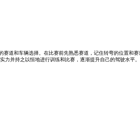
富的赛道和车辆选择。在比赛前先熟悉赛道，记住转弯的位置和
实力并持之以恒地进行训练和比赛，逐渐提升自己的驾驶水平。